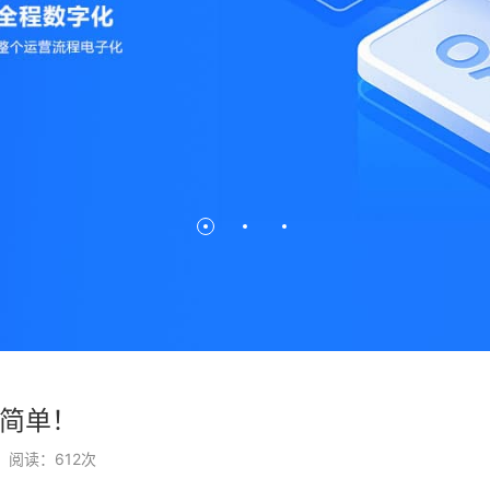
此简单！
阅读：
612
次