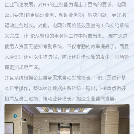
企业飞速发展，对HR的业务能力提出了更高的要求。电网
公司要求HR更贴近业务，帮助业务部门解决问题，更好地
驱动业务增长。对此，电网公司将低效重复的工作交给系统
来完成，让HR从繁琐的事务性工作中解放出来。 现在通过
使用人资圈无感知考勤系统，不仅考勤的效率提高了，而且
人脸识别还可以生物防假，防止代打卡现象的发生，职场管
理更加规范严谨。
并且系统根据企业自身需求自动生成报表，HR只需进行基
本日常操作，整体统计数据由系统统一输出，HR重点做好
招聘及员工赋能，推动业务增长，加速企业整体发展。